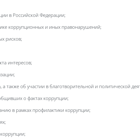
;
ции в Российской Федерации;
тике коррупционных и иных правонарушений;
х рисков;
кта интересов;
изации;
, а также об участии в благотворительной и политической дея
общивших о фактах коррупции;
анию в рамках профилактики коррупции;
ях;
 коррупции;