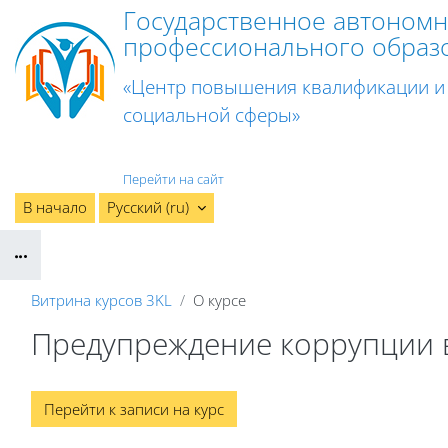
Перейти к основному содержанию
Государственное автоном
профессионального образ
«Центр повышения квалификации и
социальной сферы»
Перейти на сайт
В начало
Русский ‎(ru)‎
Блоки
Витрина курсов 3KL
О курсе
Предупреждение коррупции в
Блоки
Перейти к записи на курс